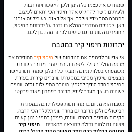
שמחדש את עצמו כל הזמן ולכן האפשרויות רבות
ולעיתים קשה להחליט איזה חיפוי הכי יתאים לעיצוב
המטבח הספציפי שלכם, אך אל דאגה, בשביל זה אנחנו
כאן. לפניכם המדריך המלא בו נדבר על יתרונות החיפוי,
החומרים השונים וגם טיפים לבחור מה נכון לכם.
יתרונות חיפוי קיר במטבח
אי אפשר לפספס את הנוכחות של
חיפוי קיר
ההופכת את
מראה החלל הכולל ליפה ויוקרתי יותר. מדובר בשדרוג
משמעותי בעלות נמוכה ומבלי כל הבלגן שמתרחש כאשר
מבצעים שיפוץ מסיבי במסגרתו שוברים קירות. בעזרת
החיפוי החדר הופך למזמין, מעורר התפעלות וכזה שנעים
לשהות בו, אך מעבר ליופי, מדובר בפתרון מאוד פרקטי.
מטבח הוא מקום בו מתרחשת פעילות רבה במסגרת
הבישולים ולכן מדובר גם בחדר שמתלכלך הכי הרבה.
הקירות סופגים כתמים שונים, ביניהן כתמי טיגון קשים
וישנה גם לחות גדולה כתוצאה מהאדים –
חיפוי קיר
מתנקה בקלות רבה יותר מאשר הקיר הרגיל בבית