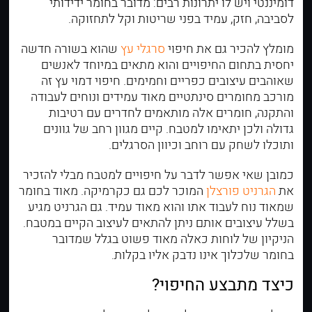
דומיננטי ויש לו יתרונות רבים: מדובר בחומר ידידותי
לסביבה, חזק, עמיד בפני שריטות וקל לתחזוקה.
מומלץ להכיר גם את חיפוי
סרגלי עץ
שהוא בשורה חדשה
יחסית בתחום החיפויים והוא מתאים במיוחד לאנשים
שאוהבים עיצובים כפריים וחמימים. חיפוי דמוי עץ זה
מורכב מחומרים סינתטיים מאוד עמידים ונוחים לעבודה
והתקנה, חומרים אלה מותאמים לחדרים עם רטיבות
גדולה ולכן יתאימו למטבח. קיים מגוון רחב של גוונים
ותוכלו לשחק עם רוחב וכיוון הסרגלים.
כמובן שאי אפשר לדבר על חיפויים למטבח מבלי להזכיר
את
הגרניט פורצלן
המוכר לכם גם כקרמיקה. מאוד בחומר
שמאוד נוח לעבוד אתו והוא מאוד עמיד. גם הגרניט מגיע
בשלל עיצובים אותם ניתן להתאים לעיצוב הקיים במטבח.
הניקיון של לוחות כאלה מאוד פשוט בגלל שמדובר
בחומר שלכלוך אינו נדבק אליו בקלות.
כיצד מתבצע החיפוי?