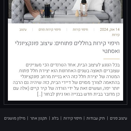
14 אוק, 2024
חיפוי קירות
חיפוי קירות פנים
עיצוב
קירות
חיפוי קירות בחללים פתוחים: עיצוב פונקציונלי
ואסתטי
בכל הנוגע לעיצוב הבית, אחד הטרנדים הכי מעניינים
שצוברים תאוצה בשנים האחרונות הוא יצירת חלל פתוח.
המטרה של יצירת חלל כזה היא בניית מרחב פונקציונלי
בהתאמה לצורך מסוים של דיירי הבית, כזה שיהיה גם הרבה
יותר יפה, ועושים זאת על ידי הורדה של קיר קיים (אלה עם
כן מדובר בבית חדש בבנייה ואז ניתן לבחור […]
עיצוב פנים
|
תיק עבודות
|
חיפוי קירות
|
בלוג
|
תקנון אתר
|
מילון מושגים