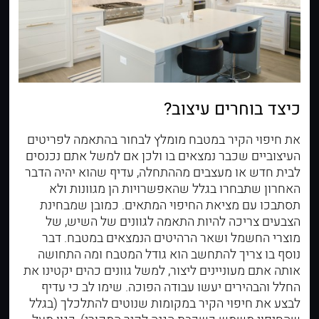
כיצד בוחרים עיצוב?
את חיפוי הקיר במטבח מומלץ לבחור בהתאמה לפריטים
העיצוביים שכבר נמצאים בו ולכן אם למשל אתם נכנסים
לבית חדש או מעצבים מההתחלה, עדיף שהוא יהיה הדבר
האחרון שתבחרו בגלל שהאפשרויות הן מגוונות ולא
תסתבכו עם מציאת החיפוי המתאים. כמובן שמבחינת
הצבעים צריכה להיות התאמה לגוונים של השיש, של
מוצרי החשמל ושאר הרהיטים הנמצאים במטבח. דבר
נוסף בו צריך להתחשב הוא גודל המטבח ומה התחושה
אותה אתם מעוניינים ליצור, למשל גוונים כהים יקטינו את
החלל והבהירים יעשו עבודה הפוכה. שימו לב כי עדיף
לבצע את חיפוי הקיר במקומות שנוטים להתלכלך (בגלל