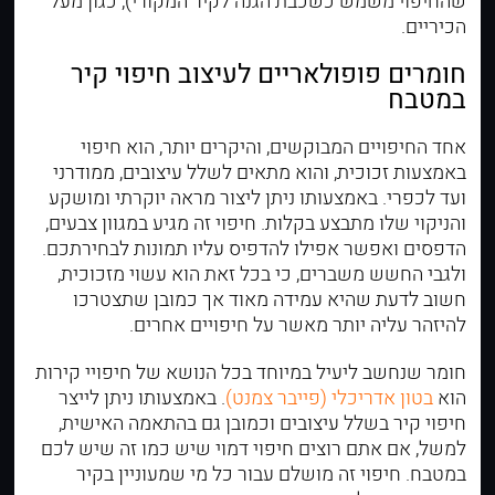
שהחיפוי משמש כשכבת הגנה לקיר המקורי), כגון מעל
הכיריים.
חומרים פופולאריים לעיצוב חיפוי קיר
במטבח
אחד החיפויים המבוקשים, והיקרים יותר, הוא חיפוי
באמצעות זכוכית, והוא מתאים לשלל עיצובים, ממודרני
ועד לכפרי. באמצעותו ניתן ליצור מראה יוקרתי ומושקע
והניקוי שלו מתבצע בקלות. חיפוי זה מגיע במגוון צבעים,
הדפסים ואפשר אפילו להדפיס עליו תמונות לבחירתכם.
ולגבי החשש משברים, כי בכל זאת הוא עשוי מזכוכית,
חשוב לדעת שהיא עמידה מאוד אך כמובן שתצטרכו
להיזהר עליה יותר מאשר על חיפויים אחרים.
חומר שנחשב ליעיל במיוחד בכל הנושא של חיפויי קירות
הוא
בטון אדריכלי (פייבר צמנט)
. באמצעותו ניתן לייצר
חיפוי קיר בשלל עיצובים וכמובן גם בהתאמה האישית,
למשל, אם אתם רוצים חיפוי דמוי שיש כמו זה שיש לכם
במטבח. חיפוי זה מושלם עבור כל מי שמעוניין בקיר