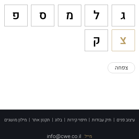
ג
ל
מ
ס
פ
צ
ק
צפחה
עיצוב פנים
|
תיק עבודות
|
חיפוי קירות
|
בלוג
|
תקנון אתר
|
מילון מושגים
info@cwe.co.il
מייל: