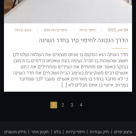
04 אוק, 2022
חיפוי קירות
חיפוי קירות פנים
עיצוב קירות
הדרך הנכונה לחיפוי קיר בחדר השינה
חדר השינה הוא המקום בו אנחנו מוצאים את השלווה שלנו לכן
חשוב שהשהות בו תהיה נעימה בעת שאנחנו נרדמים בו וכמובן
בבוקר כאשר אנו פותחים את העיניים ומתחילים את היום.
אנשים רבים משקיעים בעיצוב הבית ושוכחים את חדר השינה
כי לא מדובר בחדר בו מארחים אנשים. מעבר לכך שמדובר
במרחב אישי בו אתם מבלים לא […]
1
2
3
4
עיצוב פנים
|
תיק עבודות
|
חיפוי קירות
|
בלוג
|
תקנון אתר
|
מילון מושגים