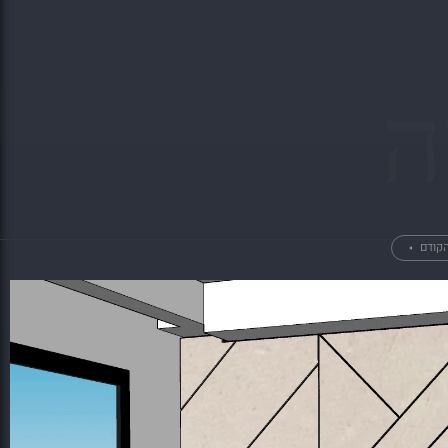
ה
הקודם