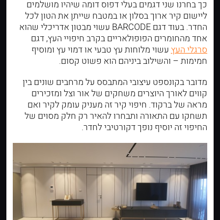
כך בחרנו שני דגמים בעלי דפוס דומה שיהיו מושלמים
ליישום קיר ארוך בסלון או במטבח שייתן את הטון לכל
החדר. בעוד דגם BARCODE עשוי מבטון אדריכלי שהוא
אחד מהחומרים הפופולאריים בקרב חיפויי העץ, דגם
סרגלי העץ
עשוי מלוחות עץ טבעי או דמוי עץ ומוסיף
חמימות – והשילוב ביניהם הוא פשוט קסום.
מדובר בקונספט עיצובי המתבסס על מרחבים שונים בין
קווים לאורך היוצרים משחקים של אור וצל ומזכירים
מראה של ברקוד. חיפוי קיר זה מעניק עומק לקיר ואם
תשחקו עם התאורה ותבחרו להאיר רק חלק מסוים של
החיפוי זה יוסיף נופך דקורטיבי לחדר.