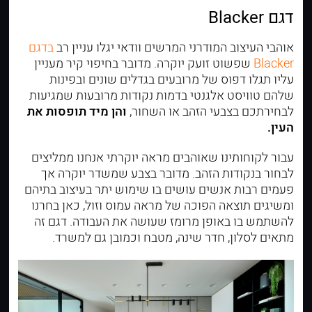
דגם Blacker
אוהבי העיצוב המודרני המרשים וודאי יגלו עניין רב
בדגם
Blacker
שפשוט זועק יוקרה. מדובר בחיפוי קיר מעניין
עליו תגלו דפוס של מרובעים בגדלים שונים ובפינות
שלהם טוויסט אלגנטי בדמות נקודות מרובעות שמגיעות
לבחירתכם בצבעי הזהב או השחור,
והן מיד תופסות את
העין.
עבור לקוחותינו שאוהבים מראה יוקרתי אנחנו ממליצים
לבחור בנקודות הזהב. מדובר בצבע שמשדר יוקרה אך
פעמים רבות אנשים עושים בו שימוש יתר בעיצוב בתיהם
ומשיגים תוצאה הפוכה של מראה עמוס וזול, כאן בחרנו
להשתמש בו באופן מרומז שעושה את העבודה. דגם זה
מתאים לסלון, חדר שינה, מטבח וכמובן גם למשרד.