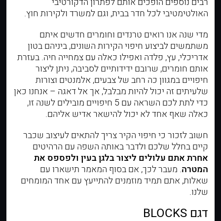
רבים נוספים הופכים אותם לפתרון הדקורטיבי
האולטימטיבי לכל חדר בבית, וגם למשרד ולקירות חוץ.
מדי שנה אנו רואים טרנדים וחומרים חדשים איתם
משתמשים לביצוע חיפוי הקירות השונים, ביניהם בטון
אדריכלי, עץ, פלדה ואפילו כאלה עם צמחייה חיה. בעזרת
אותם חומרים, שרובם ידידותיים לסביבה, ניתן ליצור
חיפויים במגוון כה רחב של צבעים, אלמנטים וצורות
שלעיתים זה יכול להיות מבלבל, אך אל דאגה – אנחנו כאן
כדי לתת לכם השראה עם 5 חיפויים מובילים לשנה זו,
כאלה שאף אחד לא יכול להישאר אדיש אליהם.
חשוב לזכור כי חיפוי הקיר צריך להתאים לעיצוב שכבר
קיים בחלל שלכם ולדבר באותה השפה עם הרהיטים
אחרת אתם עלולים ליצור בלגן בעין ולפספס את
המטרה
. מעבר לכך, אם בסוף המאמר תישארו עם
שאלות, אתם תמיד מוזמנים להתייעץ עם אחד המומחים
שלנו.
דגם BLOCKS