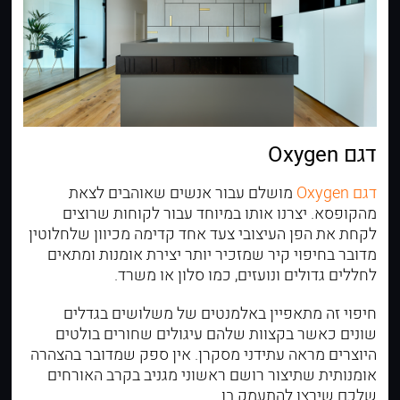
דגם Oxygen
דגם Oxygen
מושלם עבור אנשים שאוהבים לצאת
מהקופסא. יצרנו אותו במיוחד עבור לקוחות שרוצים
לקחת את הפן העיצובי צעד אחד קדימה מכיוון שלחלוטין
מדובר בחיפוי קיר שמזכיר יותר יצירת אומנות ומתאים
לחללים גדולים ונועזים, כמו סלון או משרד.
חיפוי זה מתאפיין באלמנטים של משלושים בגדלים
שונים כאשר בקצוות שלהם עיגולים שחורים בולטים
היוצרים מראה עתידני מסקרן. אין ספק שמדובר בהצהרה
אומנותית שתיצור רושם ראשוני מגניב בקרב האורחים
שלכם שירצו להתעמק בו.