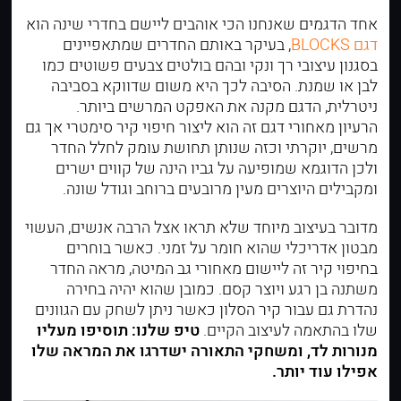
אחד הדגמים שאנחנו הכי אוהבים ליישם בחדרי שינה הוא
דגם BLOCKS
, בעיקר באותם החדרים שמתאפיינים
בסגנון עיצובי רך ונקי ובהם בולטים צבעים פשוטים כמו
לבן או שמנת. הסיבה לכך היא משום שדווקא בסביבה
ניטרלית, הדגם מקנה את האפקט המרשים ביותר.
הרעיון מאחורי דגם זה הוא ליצור חיפוי קיר סימטרי אך גם
מרשים, יוקרתי וכזה שנותן תחושת עומק לחלל החדר
ולכן הדוגמא שמופיעה על גביו הינה של קווים ישרים
ומקבילים היוצרים מעין מרובעים ברוחב וגודל שונה.
מדובר בעיצוב מיוחד שלא תראו אצל הרבה אנשים, העשוי
מבטון אדריכלי שהוא חומר על זמני. כאשר בוחרים
בחיפוי קיר זה ליישום מאחורי גב המיטה, מראה החדר
משתנה בן רגע ויוצר קסם. כמובן שהוא יהיה בחירה
נהדרת גם עבור קיר הסלון כאשר ניתן לשחק עם הגוונים
שלו בהתאמה לעיצוב הקיים.
טיפ שלנו: תוסיפו מעליו
מנורות לד, ומשחקי התאורה ישדרגו את המראה שלו
אפילו עוד יותר.