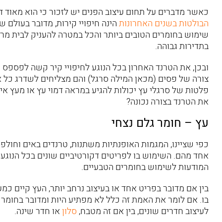
כאשר מדברים על תחום עיצוב הפנים יש לזכור כי הוא מאוד ד
הבולטות בשנים האחרונות
הינה חיפויי קירות, מדובר בעולם 
שימוש בחומרים הטובים ביותר והכל במטרה להעניק לבית מראה
בתדירות גבוהה.
ובכן, את הטרנד האחרון בכל הנוגע לחיפויי קיר קשה לפספס 
צורה של פסים (מכאן המילה סרגל) והם מצליחים לשדרג כל אזו
פלטות של סרגלי עץ יכולות להגיע במראה דמוי עץ או מעץ איכ
את הטרנד בצורה נכונה?
עץ – חומר גלם נצחי
כפי שציינו, המגמות האופנתיות משתנות, טרנדים באים וחולפ
אחד מהם. השימוש בו לפריטים דקורטיביים שונים בכל הנוג
המודעות לשימוש בחומרים הטבעיים.
בין אם מדובר בפריט אחד או בעיצוב נרחב יותר, העץ קיים כמ
בו. אם לומר את האמת זה כלל לא מפתיע היות ומדובר בחומר 
לעיצוב חדרים שונים, בין אם זה מטבח,
סלון
או חדר שינה.