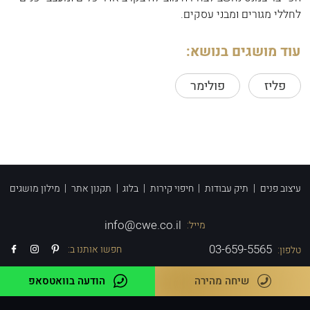
לחללי מגורים ומבני עסקים.
עוד מושגים בנושא:
פליז
פולימר
עיצוב פנים
|
תיק עבודות
|
חיפוי קירות
|
בלוג
|
תקנון אתר
|
מילון מושגים
info@cwe.co.il
מייל:
03-659-5565
חפשו אותנו ב:
טלפון:
שיחה מהירה
הודעה בוואטסאפ
Powered by