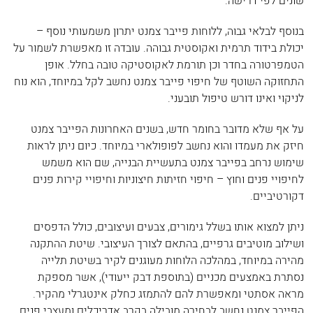
שונים לפי דרישה.
בנוסף לבלאי גבוה, ללוחות פייבר צמנט יתרון משמעותי נוסף –
יכולת בידוד תרמית ואקוסטית גבוהה. עובדה זו מאפשרת לשמור על
הטמפרטורה בחדר וכן תורמת לאקוסטיקה טובה בחלל. אופן
התחזוקה השוטף של חיפוי פייבר צמנט נחשב לקל במיוחד, הוא נוח
לניקוי ואינו דורש טיפול תובעני.
על אף שלא מדובר בחומר חדש, בשנים האחרונות הפייבר צמנט
חיזק את מעמדו והוא נחשב לפופולארי במיוחד. כיום ניתן לראות
שימוש נרחב בפייבר צמנט בתעשיית הבנייה, שם הוא משמש
לחיפויי פנים וחוץ – חיפוי חזיתות חיצוניות
וחיפויי קירות פנים
דקורטיביים
.
ניתן למצוא אותו בשלל גימורים, צבעים ועיצובים, כולל הדפסים
ושילוב מוטיבים גרפיים, בהתאם לצורך העיצובי. שיטת ההתקנה
מהירה במיוחד, במהלכה הלוחות מעוגנים לקיר בשיטת תלייה
נסתרת באמצעים מכניים (בתוספת דבק ייעודי), אשר מספקת
מראה אסתטי ומאפשרת להם להתמזג כחלק אינטגרלי מהקיר.
הפייבר צמנט נחשב לבחירה מובילה בקרב אדריכלים ומעצבי פנים