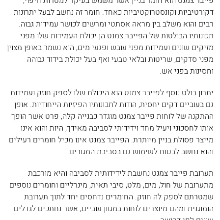
פייבר צמנט הוא חומר בניין אשר משמש בעיקר למטרות חיפוי,
דקורטיביות וקונסטרוקטיביות כאחד. חומר זה נחשב לבעל יתרונות
רבים והוא משלב בין מראה אסתטי ומרשים לכושר עמידות גבוה.
תכונותיו הבולטות של הפייבר צמנט הן יכולת העמידות שלו מפני
מזיקים שונים ועמידות מפני עובש ופגעי מים, הוא נשמר באופן מצוין
מפני סדקים, שריטות ובלאי טבעי ואף בעל יכולת בידוד גבוהה
וחסינות בפני אש.
יתרון בולט נוסף לפייבר צמנט הוא היכולת שלו לספק חוזק ועמידות
גם בעוביים דקים יחסית, הודות לתכונותיו הפיזיות הייחודיות. אופן
ההתקנה של לוחות פייבר צמנט מוגדר כבנייה קלה, פרט אשר הופך
אותו לחסכוני ויעיל מחד וידידותי לסביבה מאידך, היות והוא אינו
מייצר פסולת בניין מיותרת. הפייבר צמנט אינו מכיל חומרים רעילים
והוא נחשב לבטוח לשימוש גם בסביבת המגורים.
תערובת פייבר צמנט נחשבת לידידותית לסביבה והיא מורכבת
מתערובת של חול, מים, מלט, סיבי תאית, מינרליים וחומרים נוספים
שמטרתם לספק לה חוזק. החומרים נדחסים יחד לתוך תערובת
הומוגנית ומהם מיוצרים לוחות במגוון עוביים, אשר נחתכים לגדלים