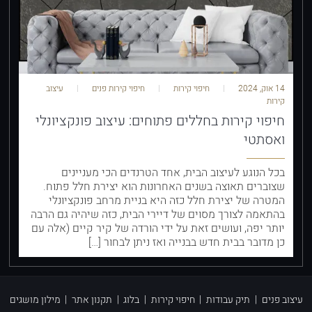
14 אוק, 2024
חיפוי קירות
חיפוי קירות פנים
עיצוב
קירות
חיפוי קירות בחללים פתוחים: עיצוב פונקציונלי
ואסתטי
בכל הנוגע לעיצוב הבית, אחד הטרנדים הכי מעניינים
שצוברים תאוצה בשנים האחרונות הוא יצירת חלל פתוח.
המטרה של יצירת חלל כזה היא בניית מרחב פונקציונלי
בהתאמה לצורך מסוים של דיירי הבית, כזה שיהיה גם הרבה
יותר יפה, ועושים זאת על ידי הורדה של קיר קיים (אלה עם
כן מדובר בבית חדש בבנייה ואז ניתן לבחור […]
עיצוב פנים
|
תיק עבודות
|
חיפוי קירות
|
בלוג
|
תקנון אתר
|
מילון מושגים