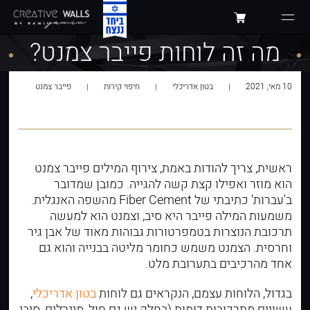
מה זה לוחות פייבר צמנט?
10 מאי, 2021
בטון אדריכלי
חיפוי קירות
פייבר צמנט
ראשית, צריך להודות באמת, צירוף המילים פייבר צמנט
הוא מוזר ואפילו קצת קשה להגייה. כמובן שמדובר
ב'עברות' כתיבתי של Fiber Cement מהשפה האנגלית.
משמעות המילה פייבר היא סיב, וצמנט הוא למעשה
תרכובת הנוצרות בטמפרטורות גבוהות מאוד של אבן גיר
וחרסית. הצמנט משמש כחומר מליטה בבנייה והוא גם
אחד מהרכיבים בתערובת מלט.
בגדול, הלוחות עצמם, הנקראים גם לוחות
בטון אדריכלי
,
עשויים מתרכובות דומות (בחלק יש גם חול, מינרלים, סיבי