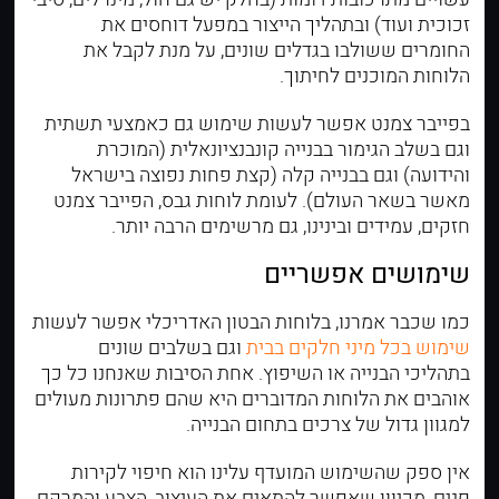
זכוכית ועוד) ובתהליך הייצור במפעל דוחסים את
החומרים ששולבו בגדלים שונים, על מנת לקבל את
הלוחות המוכנים לחיתוך.
בפייבר צמנט אפשר לעשות שימוש גם כאמצעי תשתית
וגם בשלב הגימור בבנייה קונבנציונאלית (המוכרת
והידועה) וגם בבנייה קלה (קצת פחות נפוצה בישראל
מאשר בשאר העולם). לעומת לוחות גבס, הפייבר צמנט
חזקים, עמידים ובינינו, גם מרשימים הרבה יותר.
שימושים אפשריים
כמו שכבר אמרנו, בלוחות הבטון האדריכלי אפשר לעשות
שימוש בכל מיני חלקים בבית
וגם בשלבים שונים
בתהליכי הבנייה או השיפוץ. אחת הסיבות שאנחנו כל כך
אוהבים את הלוחות המדוברים היא שהם פתרונות מעולים
למגוון גדול של צרכים בתחום הבנייה.
אין ספק שהשימוש המועדף עלינו הוא חיפוי לקירות
פנים, מכיוון שאפשר להתאים את העיצוב, הצבע והמרקם