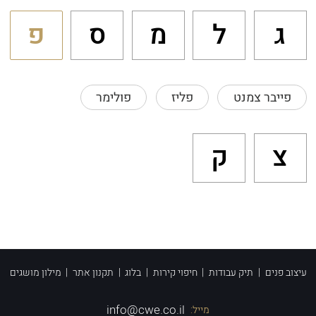
ג
ל
מ
ס
פ
פייבר צמנט
פליז
פולימר
צ
ק
עיצוב פנים
|
תיק עבודות
|
חיפוי קירות
|
בלוג
|
תקנון אתר
|
מילון מושגים
info@cwe.co.il
מייל: