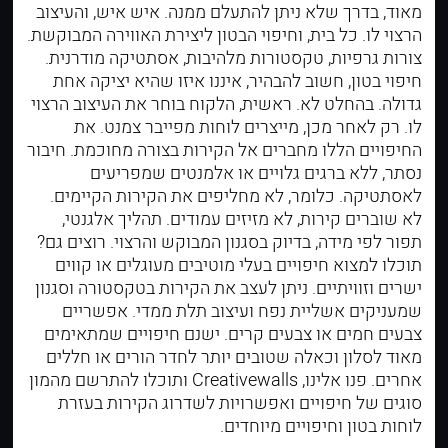
מאוד, בדרך שלא ניתן להתעלם ממנה. איש איש, והעיצוב
הרצוי לו. כל בית, וחיפוי הבטון ליצירת האווירה המבוקשת.
צורות גרפיות, טקסטורות מלהיבות, אסתטיקה מודרנית.
חיפוי בטון, חשוב להבהיר, איננו איזו שהיא יציקה אחת
גדולה. בהחלט לא. ראשית, הלקוח בוחר את העיצוב הרצוי
לו. רק לאחר מכן, מייצרים לוחות מפייבר צמנט. את
החיפויים הללו מחברים אל הקירות בצורה מחוכמת. חיבור
נסתר, ללא ברגים גלויים או אלמנטים שמפריעים
לאסתטיקה. כלומר, לא מחליפים את הקירות הקיימים.
לא שוברים קירות, לא מזיזים עמודים. תהליך אלגנטי,
תפור לפי מידה, בדיוק בסגנון המבוקש והרצוי. רוצים גם?
תוכלו למצוא חיפויים בעלי מוטיבים מעוגלים או קווים
ישרים וזוויתיים. ניתן לעצב את הקירות בטקסטורה וסגנון
שמעניקים אשליית נפח ועיצוב תלת ממדי. אפשריים
צבעים חמים או צבעים קרים. ישנם חיפויים שמתאימים
מאוד לסלון וכאלה שטובים יותר לחדר הורים או חללים
אחרים. פנו אלינו, Creativewalls ותוכלו להתרשם מהמון
סוגים של חיפויים
ואפשרויות לשדרוג הקירות בעזרת
לוחות בטון וחיפויים מיוחדים.