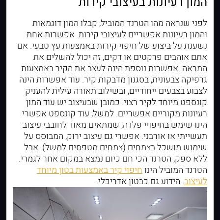
המון רעיונות בעיצובי קירות
לפני שנראה מהו הטרנד המוביל, קבלו המון דוגמאות
והמון רעיונות אפשריים לעיצובי קירות. אפשרות אחת
נשענת על ביצוע של חיפוי קירות באמצעות עץ טבעי. אם
אתם אוהבים פרקטים או דקים, זה יכול להשלים את
המראה. אפשרות נוספת הינה לעצב את הקיר באמצעות
גרפיקה צבעונית, בסגנון מדבקות קיר. עוד אפשרות הינה
לצבוע בצבעים ייחודיים,
ובשילוב תאורה
עילית להעניק
קונספט מיוחד לקיר רצוי. כמובן שבעיצוב יש עוד המון
רעיונות מקוריים אפשריים. למשל, עוד קונספט אפשרי
הינו שימש בחיפויי פלדה, שמתאים מאוד לחובבי עיצוב
תעשייתי או אורבני. אפשרי גם עיצוב ירוק, המבוסס על
שימוש מושכל בצמחים (צמחים מטפסים למשל). אבל
ללא ספק, הטרנד הכי חם כיום נמצא במקום אחר לגמרי.
הטרנד המוביל הינו
חיפוי קיר באמצעות בטון מיוחד
לעיצוב
. הידוע גם כבטון אדריכלי.